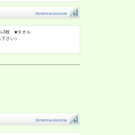
ル3枚 ■タオル
ち下さい）