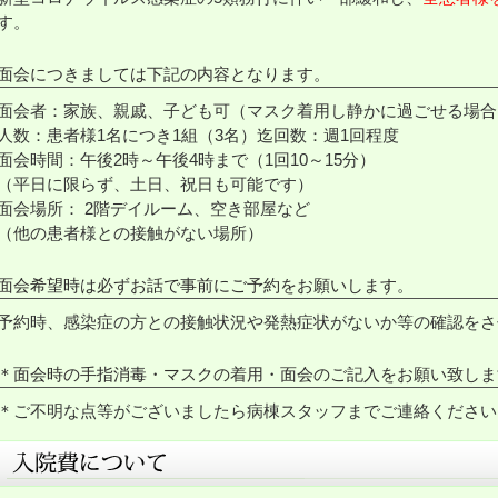
す。
面会につきましては下記の内容となります。
面会者：家族、親戚、子ども可（マスク着用し静かに過ごせる場合
人数：患者様1名につき1組（3名）迄回数：週1回程度
面会時間：午後2時～午後4時まで（1回10～15分）
（平日に限らず、土日、祝日も可能です）
面会場所： 2階デイルーム、空き部屋など
（他の患者様との接触がない場所）
面会希望時は必ずお話で事前にご予約をお願いします。
予約時、感染症の方との接触状況や発熱症状がないか等の確認をさ
＊面会時の手指消毒・マスクの着用・面会のご記入をお願い致しま
＊ご不明な点等がございましたら病棟スタッフまでご連絡ください