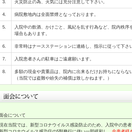
3.
火災防止の為、火気には充分注意して下さい。
4.
病院敷地内は全面禁煙となっております。
5.
入院中の飲酒、かけごと、風紀を乱す行為など、院内秩序
場合もあります。
6.
非常時はナースステーションに連絡し、指示に従って下さ
7.
入院患者さんの駐車はご遠慮願います。
8.
多額の現金や貴重品は、院内に出来るだけお持ちにならな
（当院では盗難や紛失の補償は致しかねます。）
面会について
現在当院では、新型コロナウイルス感染防止のため、入院中の患者
新型コロナウイルス感染症の5類務行に伴い一部緩和し、
全患者様