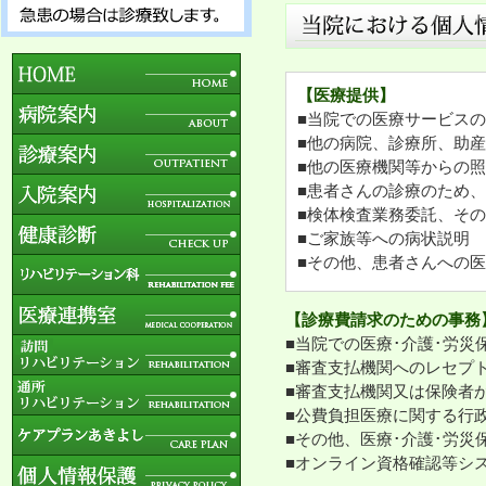
【医療提供】
■当院での医療サービス
■他の病院、診療所、助
■他の医療機関等からの
■患者さんの診療のため
■検体検査業務委託、そ
■ご家族等への病状説明
■その他、患者さんへの
【診療費請求のための事務
■当院での医療･介護･労
■審査支払機関へのレセプ
■審査支払機関又は保険者
■公費負担医療に関する行
■その他、医療･介護･労
■オンライン資格確認等シ