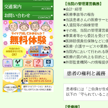
【当院の管理運営義務】
■会計･経理
■医療事故等の報告
■当該患者さんの医療サー
■入退院等の病棟管理
■その他、当院の管理運営
■事業者等から委託を受け
■医師賠償責任保険などに
■医療･介護サービスや業
■当院内において行われる
■医療の質の向上を目的と
■外部監査機関への情報提
患者様には「ご自身が生
以下の「守られているこ
【受療権】