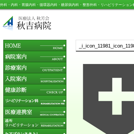
外科・内科・胃腸内科・循環器内科・糖尿病内科・整形外科・リハビリテーション
_i_icon_11981_icon_11